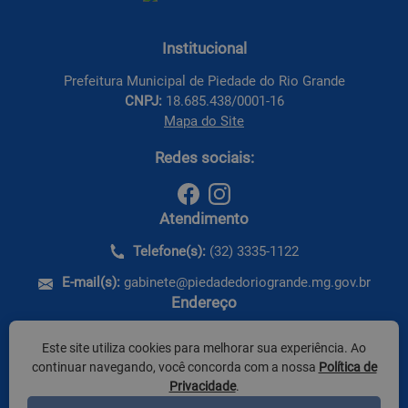
Institucional
Prefeitura Municipal de Piedade do Rio Grande
CNPJ:
18.685.438/0001-16
Mapa do Site
Redes sociais:
Atendimento
Telefone(s):
(32) 3335-1122
E-mail(s):
gabinete@piedadedoriogrande.mg.gov.br
Endereço
Rua do Rosário, nº 220
Este site utiliza cookies para melhorar sua experiência. Ao
CEP: 36.227-000 - Piedade do Rio Grande / MG
continuar navegando, você concorda com a nossa
Política de
Privacidade
.